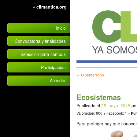
« climantica.org
Inicio
Convocatoria y finalidades
Selección para campus
Participación
←
O berberecho
Acceder
Ecosistemas
Publicado el
25 mayo, 2018
po
Valoración: 900 + Facebook: 1 =
Pun
Para proteger hay que conoce