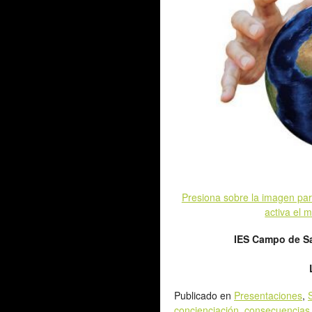
Presiona sobre la imagen par
activa el 
IES Campo de Sa
Publicado en
Presentaciones
,
concienciación
,
consecuencias