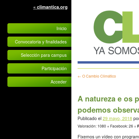
« climantica.org
Inicio
Convocatoria y finalidades
Selección para campus
Participación
←
O Cambio Climático
Acceder
A natureza e os 
podemos observa
Publicado el
29 mayo, 2018
po
Valoración: 1080 + Facebook: 26 =
P
Fixemos un vídeo con program