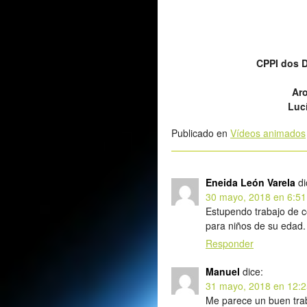
CPPI dos D
Aro
Luc
Publicado en
Vídeos animados
Eneida León Varela
di
30 mayo, 2018 en 6:5
Estupendo trabajo de 
para niños de su edad
Responder
Manuel
dice:
31 mayo, 2018 en 12:
Me parece un buen tra