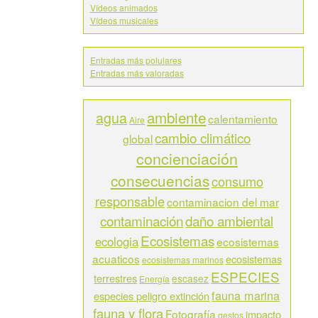
Vídeos animados
Vídeos musicales
Entradas más polulares
Entradas más valoradas
ambiente
agua
calentamiento
Aire
cambio climático
global
concienciación
consecuencias
consumo
responsable
contaminacion del mar
contaminación
daño ambiental
Ecosistemas
ecologia
ecosistemas
acuaticos
ecosistemas
ecosistemas marinos
ESPECIES
terrestres
escasez
Energía
fauna marina
especies peligro extinción
fauna y flora
Fotografía
impacto
gestos