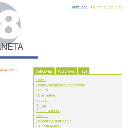
Castellano
|
Galego
|
Português
 en el mar
→
Categorías
Votaciones
Tags
Comic
Cortos con un guión ambiental
Dibujos
Otros vídeos
Poesía
Póster
Presentaciones
Relatos
Reportajes multimedia
Sen categorizar