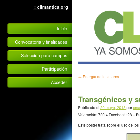
« climantica.org
Inicio
Convocatoria y finalidades
Selección para campus
Participación
←
Energía de los mares
Acceder
Transgénicos y s
Publicado el
29 mayo, 2018
por
cma
Valoración: 720 + Facebook: 28 =
Pu
Este póster trata sobre el uso de lo