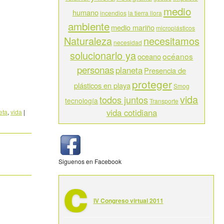
medio
humano
incendios
la tierra llora
ambiente
medio mariño
microplásticos
Naturaleza
necesitamos
necesidad
solucionarlo ya
océanos
oceano
personas
planeta
Presencia de
proteger
plásticos en playa
Smog
vida
todos juntos
tecnología
Transporte
vida cotidiana
eta
,
vida
|
Siguenos en Facebook
IV Congreso virtual 2011