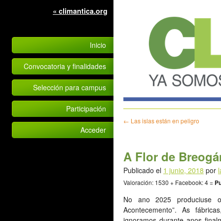
« climantica.org
Inicio
Convocatoria y finalidades
Selección para campus
Participación
←
Las islas están en peligro
Acceder
A Flor de Breogá
Publicado el
1 junio, 2018
por
l
Valoración: 1530 + Facebook: 4 =
Pu
No ano 2025 produciuse o
Acontecemento”. As fábricas
ignoramos durante anos final