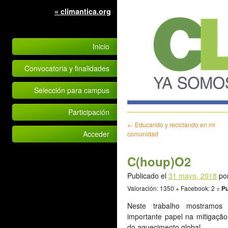
« climantica.org
Inicio
Convocatoria y finalidades
Selección para campus
Participación
←
Educando y reciclando en mi
Acceder
comunidad
C(houp)O2
Publicado el
31 mayo, 2018
po
Valoración: 1350 + Facebook: 2 =
Pu
Neste trabalho mostramo
importante papel na mitigação
do aquecimento global.