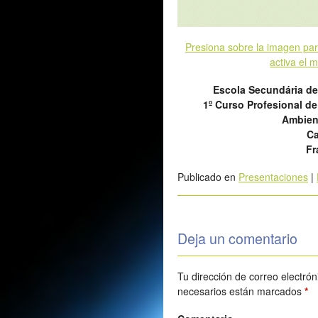
Presiona sobre la imagen par
activa el 
Escola Secundária de
1º Curso Profesional d
Ambien
Ca
Fr
Publicado en
Presentaciones
|
Deja un comentario
Tu dirección de correo electrón
necesarios están marcados
*